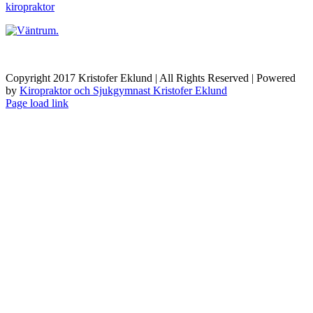
Copyright 2017 Kristofer Eklund | All Rights Reserved | Powered
by
Kiropraktor och Sjukgymnast Kristofer Eklund
Byt
Page load link
glidfält
Till
toppen