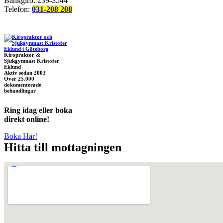
Bankgiro: 239-3544
Telefon:
031-208 208
Kiropraktor &
Sjukgymnast Kristofer
Eklund
Aktiv sedan 2003
Över 25.000
dokumenterade
behandlingar
Ring idag eller boka
direkt online!
Boka Här!
Hitta till mottagningen