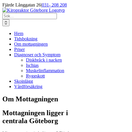
Fortsätt
Fjärde Långgatan 26
|
031- 208 208
till
innehållet
Sök
efter:
Hem
Tidsbokning
Om mottagningen
Priser
Diagnoser och Symptom
Diskbråck i nacken
Ischias
Muskelinflammation
Ryggskott
Skoinlägg
Vårdförsäkring
Om Mottagningen
Mottagningen ligger i
centrala Göteborg