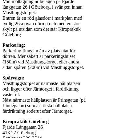
Min mottagning är belägen på Fjärde
långgatan 26 i Göteborg, i svängen innan
Masthuggstorget.
Entrén är en röd glasdörr i markplan med
tydlig 26:a ovan dörren och med en stor
skylt på utsidan som det står Kiropraktik
Göteborg.
Parkering:
Parkering finns i mån av plats utanför
dörren. Mer säkert är parkeringshuset
(150m) vid Masthuggstorget eller andra
sidan spåren (200m) vid Masthuggstorget.
Spårvagn:
Masthuggstorget är närmaste hållplatsen
och ligger efter Järntorget i färdriktning
väster ut.
Näst närmaste hållplatsen är Prinsgatan (på
Linnégatan) som är första hållplats i
färdriktning söderut efter Järntorget.
Kiropraktik Göteborg
Fjärde Långgatan 26
413 27 Göteborg