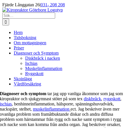
Fortsätt
Fjärde Långgatan 26
|
031- 208 208
till
innehållet
Sök
efter:
Hem
Tidsbokning
Om mottagningen
Priser
Diagnoser och Symptom
Diskbråck i nacken
Ischias
Muskelinflammation
Ryggskott
Skoinlägg
Vårdförsäkring
Diagnoser och symptom
tar jag upp vanliga åkommor som jag som
kiropraktor och sjukgymnast stöter på som tex
diskbråck
,
ryggskott
,
ischias
, benhinneinflammation, hälsporre, spänningshuvudvärk,
nackspärr, stelhet,
muskelinflammation
ect. Jag beskriver även mer
ovanliga problem som framåtbuktande diskar och andra diffusa
problem som härstammar från rygg och nacke samt symptom i rygg
och nacke som kan komma från andra organ. Jag beskriver orsaker,